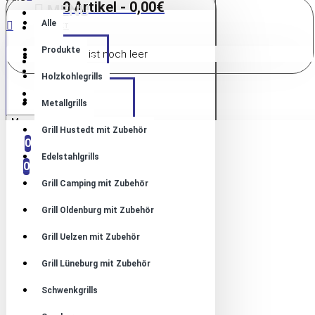
0 Artikel - 0,00€
MENU
Alle
KONTAKT
Produkte
Warenkorb ist noch leer
HOME
ANMELDUNG
ANMELDUNG
Holzkohlegrills
REGISTRIEREN
PRODUKTE
REGISTRIEREN
Metallgrills
Menu
Grill Hustedt mit Zubehör
VERGLEICHEN
0
0
Edelstahlgrills
0
Grill Camping mit Zubehör
Grill Oldenburg mit Zubehör
Grill Uelzen mit Zubehör
Grill Lüneburg mit Zubehör
Schwenkgrills