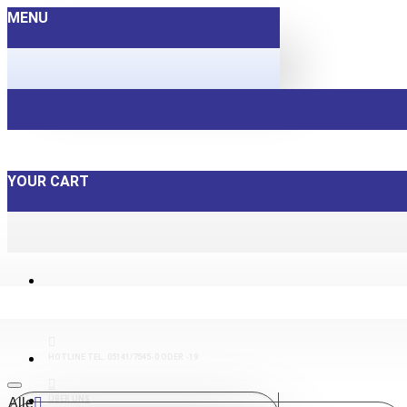
MENU
YOUR CART
HOTLINE TEL. 05141/7545-0 ODER -19
ÜBER UNS
Alle