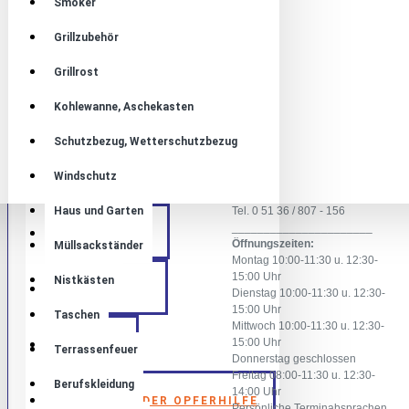
Smoker
Tel: 0 51 41 / 75 45 - 0 oder
RUFEN SIE UNS
Grillzubehör
-19
AN
Montag - Freitag 08:00 -
Grillrost
14:00 Uhr
Kohlewanne, Aschekasten
Ladengeschäft
JVA-SHOP
Schutzbezug, Wetterschutzbezug
Justizvollzugsanstalt
BURGDORF
Sehnde/Abteilung Burgdorf
Windschutz
Peiner Weg 33
31303 Burgdorf
Haus und Garten
Tel. 0 51 36 / 807 - 156
______________________
ÜBER UNS
Öffnungszeiten:
Müllsackständer
Montag 10:00-11:30 u. 12:30-
15:00 Uhr
Nistkästen
KONTAKT
Dienstag 10:00-11:30 u. 12:30-
15:00 Uhr
Taschen
Mittwoch 10:00-11:30 u. 12:30-
15:00 Uhr
BLOG
Terrassenfeuer
Donnerstag geschlossen
Freitag 08:00-11:30 u. 12:30-
Berufskleidung
14:00 Uhr
AKTION DER OPFERHILFE
Persönliche Terminabsprachen