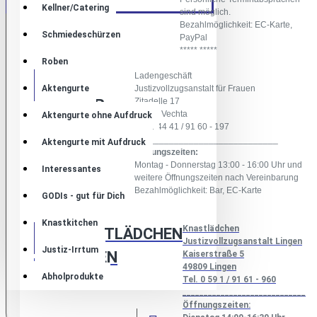
Kellner/Catering
sind möglich.
Bezahlmöglichkeit: EC-Karte,
Schmiedeschürzen
PayPal
***** *****
Roben
Ladengeschäft
JVA-
Aktengurte
Justizvollzugsanstalt für Frauen
SHOP
Zitadelle 17
49377 Vechta
Aktengurte ohne Aufdruck
VECHTA
Tel. 0 44 41 / 91 60 - 197
_____________________________
Aktengurte mit Aufdruck
Öffnungszeiten:
Montag - Donnerstag 13:00 - 16:00 Uhr und
Interessantes
weitere Öffnungszeiten nach Vereinbarung
Bezahlmöglichkeit: Bar, EC-Karte
GODIs - gut für Dich
Knastkitchen
Knastlädchen
KNASTLÄDCHEN
Justizvollzugsanstalt Lingen
Justiz-Irrtum
LINGEN
Kaiserstraße 5
49809 Lingen
Abholprodukte
Tel. 0 59 1 / 91 61 - 960
_____________________________
Öffnungszeiten: