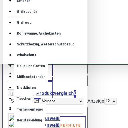
Smoker
SUCHE
Grillzubehör
Grillrost
Kohlewanne, Aschekasten
In Produktbeschreibungen suchen
Schutzbezug, Wetterschutzbezug
Windschutz
Haus und Garten
PRODUKTE WELCHE DEN SUCHANGABEN 
ÜBER UNS
Müllsackständer
Nistkästen
KONTAKT
Produktvergleich
0
Taschen
Sortieren nach
Anzeige
BLOG
Terrassenfeuer
Berufskleidung
AKTION DER OPFERHILFE