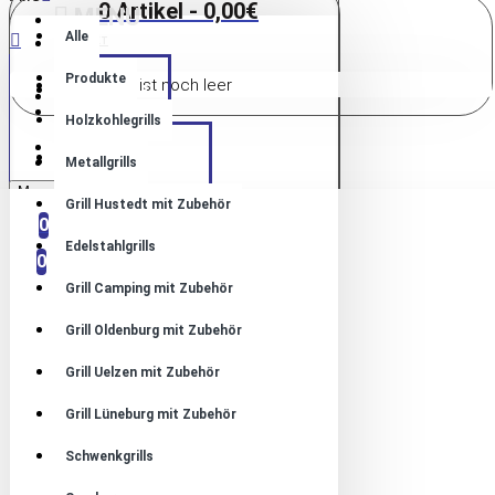
0 Artikel - 0,00€
MENU
Alle
KONTAKT
Produkte
Warenkorb ist noch leer
HOME
ANMELDUNG
ANMELDUNG
Holzkohlegrills
REGISTRIEREN
PRODUKTE
REGISTRIEREN
Metallgrills
Menu
Grill Hustedt mit Zubehör
VERGLEICHEN
0
0
Edelstahlgrills
0
Grill Camping mit Zubehör
Grill Oldenburg mit Zubehör
Grill Uelzen mit Zubehör
Grill Lüneburg mit Zubehör
Schwenkgrills