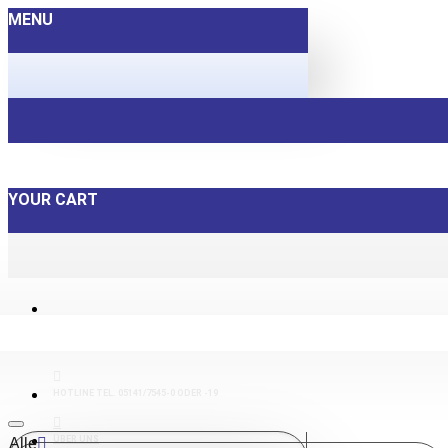
MENU
YOUR CART
HOTLINE TEL. 05141/7545-0 ODER -19
ÜBER UNS
Alle