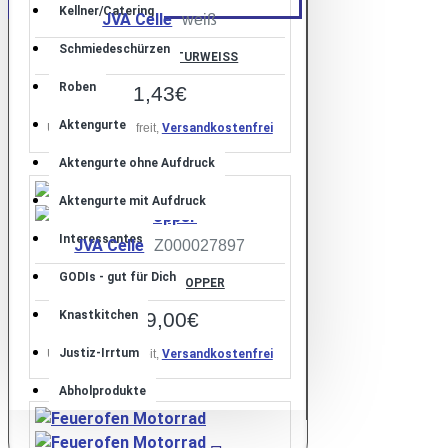
Kellner/Catering
JVA Celle
weiß
Schmiedeschürzen
AKTENGURT NATURWEISS
Roben
1,43€
Aktengurte
Umsatzsteuerbefreit,
Versandkostenfrei
Aktengurte ohne Aufdruck
Aktengurte mit Aufdruck
Interessantes
JVA Celle
Z000027897
GODIs - gut für Dich
FEUEROFEN CHOPPER
149,00€
Knastkitchen
Justiz-Irrtum
Umsatzsteuerbefreit,
Versandkostenfrei
Abholprodukte