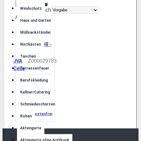
0
Windschutz
Sortieren nach
Anzeige
Haus und Garten
Müllsackständer
Nistkästen
Taschen
JVA
Z000029783
Celle
Terrassenfeuer
GRILL HUSTEDT
Berufskleidung
DB - CE
Kellner/Catering
329,00€
Schmiedeschürzen
Umsatzsteuerbefreit,
Versandkostenfrei
Roben
Aktengurte
Aktengurte ohne Aufdruck