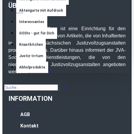
ÜBER UNS
Aktengurte mit Aufdruck
Interessantes
Der JVA-Shop ist eine Einrichtung für den
GODIs - gut für Dich
Online-Verkauf von Artikeln, die von Inhaftierten
in den niedersächsischen Justizvollzugsanstalten
Knastkitchen
produziert werden. Darüber hinaus informiert der JVA-
Justiz-Irrtum
Shop über Dienstleistungen, die von den
niedersächsischen Justizvollzugsanstalten angeboten
Abholprodukte
Über uns
werden...
INFORMATION
AGB
Kontakt