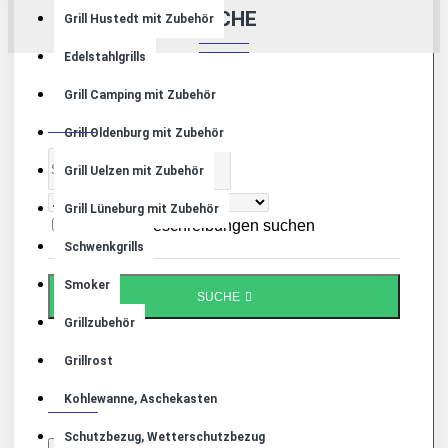
SUCHE
Grill Hustedt mit Zubehör
Edelstahlgrills
Grill Camping mit Zubehör
SUCHE
Grill Oldenburg mit Zubehör
Grill Uelzen mit Zubehör
Grill Lüneburg mit Zubehör
In Produktbeschreibungen suchen
Schwenkgrills
Smoker
SUCHE
Grillzubehör
PRODUKTE WELCHE DEN
Grillrost
SUCHANGABEN ENTSPRECHEN
Kohlewanne, Aschekasten
Schutzbezug, Wetterschutzbezug