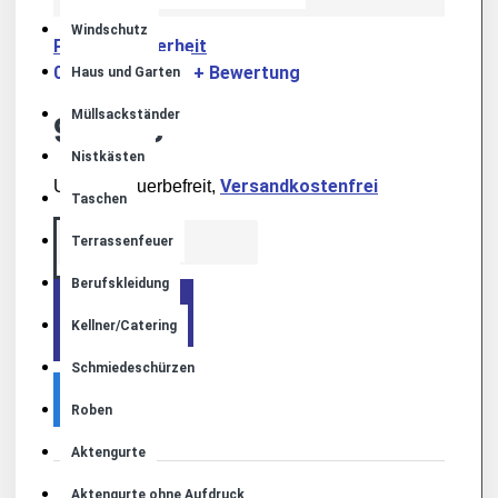
Windschutz
Produktsicherheit
0 Bewertungen
+ Bewertung
-
Haus und Garten
Müllsackständer
90,00€
Nistkästen
Versandkostenfrei
Umsatzsteuerbefreit,
Taschen
Terrassenfeuer
Berufskleidung
+ WARENKORB
Kellner/Catering
Schmiedeschürzen
Roben
Aktengurte
Aktengurte ohne Aufdruck