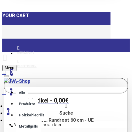
YOUR CART
ANMELDUNG
REGISTRIEREN
Menu
0
Alle
0
Alle
0 Artikel - 0,00€
Produkte
0
Suche
Holzkohlegrills
Grill Rundrost 60 cm - UE
Warenkorb ist noch leer
Metallgrills