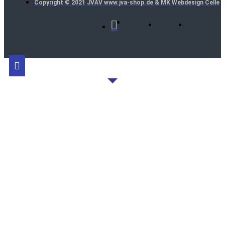
Copyright © 2021 JVAV www.jva-shop.de & MK Webdesign Celle