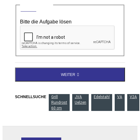
CAPTCHA
Bitte die Aufgabe lösen
WEITER
SCHNELLSUCHE
Grill
JVA
Edelstahl
VA
V2A
Rundrost
Uelzen
60 cm