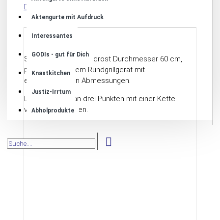
BESCHREIBUNG
Aktengurte mit Aufdruck
Interessantes
GODIs - gut für Dich
Stabiles Edelstahlrundrost Durchmesser 60 cm,
passend zu jedem Rundgrillgerät mit
Knastkitchen
entsprechenden Abmessungen.
Justiz-Irrtum
Das Rost kann an drei Punkten mit einer Kette
verbunden werden.
Abholprodukte