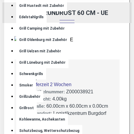
Grill Hustedt mit Zubehör
GRILL RUNDROST 60 CM - UE
Edelstahlgrills
Grill Camping mit Zubehör
Grill Oldenburg mit Zubehör
Grill Uelzen mit Zubehör
Grill Lüneburg mit Zubehör
Schwenkgrills
Lager:
Lieferzeit 2 Wochen
Smoker
Artikelnummer:
Z000038921
Grillzubehör
Gewicht:
4.00kg
Maße:
60.00cm x 60.00cm x 0.00cm
Grillrost
Standort:
Logistikzentrum Burgdorf
Kohlewanne, Aschekasten
Schutzbezug, Wetterschutzbezug
JVA Uelzen