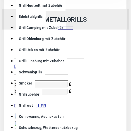
Grill Hustedt mit Zubehör
Edelstahlgrills
METALLGRILLS
Grill Camping mit Zubehör
Grill Oldenburg mit Zubehör
FILTER
Löschen
Grill Uelzen mit Zubehör
Grill Lüneburg mit Zubehör
PREIS
Schwenkgrills
Smoker
€
€
Grillzubehör
HERSTELLER
Grillrost
Kohlewanne, Aschekasten
JVA Celle
JVA Uelzen
Schutzbezug, Wetterschutzbezug