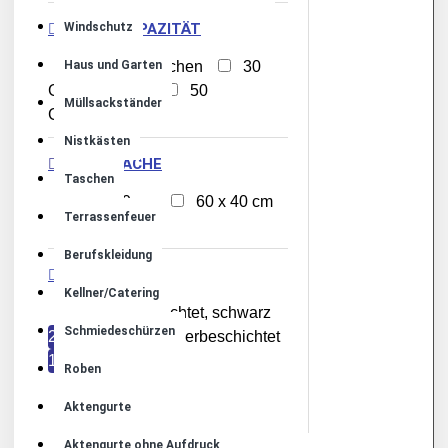
WURST-KAPAZITÄT
Windschutz
Haus und Garten
28 Grillwürstchen
30
Grillwürstchen
50
Müllsackständer
Grillwürstchen
Nistkästen
GRILLFLÄCHE
Taschen
35 x 60 cm
60 x 40 cm
Terrassenfeuer
80 x 50 cm
Berufskleidung
OBERFLÄCHE
Kellner/Catering
pulverbeschichtet, schwarz
Schmiedeschürzen
2
schwarz pulverbeschichtet
1
Roben
Aktengurte
Aktengurte ohne Aufdruck