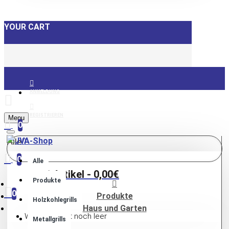
YOUR CART
ANMELDUNG
REGISTRIEREN
Menu
0
Alle
0
Alle
0 Artikel - 0,00€
Produkte
0
Produkte
Holzkohlegrills
Haus und Garten
Warenkorb ist noch leer
Metallgrills