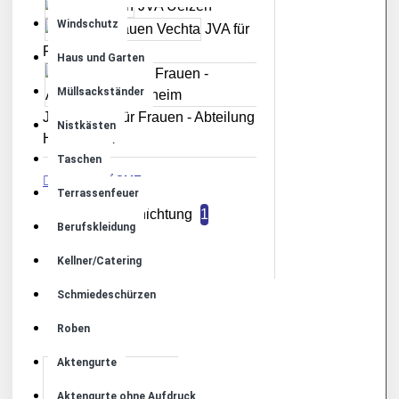
JVA Uelzen
Windschutz
JVA für
Frauen Vechta
Haus und Garten
Müllsackständer
JVA Vechta für Frauen - Abteilung
Nistkästen
Hildesheim
Taschen
OBERFLÄCHE
Terrassenfeuer
ohne Beschichtung
1
Berufskleidung
Kellner/Catering
Schmiedeschürzen
Roben
Aktengurte
Aktengurte ohne Aufdruck