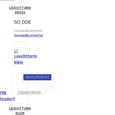
LEUCHTTURM
GROSS
50,00€
Umsatzsteuerbefreit,
Versandkostenfrei
ABHOLPRODUKT
JVA
Z000028926
Rosdorf
LEUCHTTURM
KLEIN