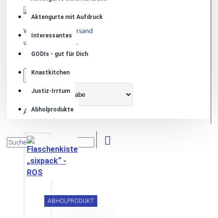
Aktengurte mit Aufdruck
Wir sparen den Versand
Interessantes
und sie die Kosten.
GODIs - gut für Dich
Knastkitchen
0
Sortieren
Justiz-Irrtum
nach
Abholprodukte
Anzeige
ABHOLPRODUKT