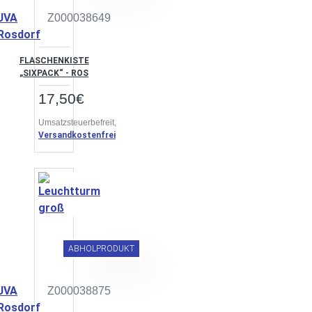
JVA
Z000038649
Rosdorf
FLASCHENKISTE
„SIXPACK“ - ROS
17,50€
Umsatzsteuerbefreit,
Versandkostenfrei
ABHOLPRODUKT
JVA
Z000038875
Rosdorf