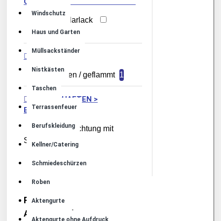
OBERFLÄCHENBESCHICHTUNG
Windschutz
Aqua - Klarlack
Lackiert
Haus und Garten
Müllsackständer
OBERFLÄCHE
Nistkästen
geschliffen / geflammt
1
Taschen
EIGENSCHAFTEN >
Terrassenfeuer
BELEUCHTUNG
Berufskleidung
LED Beleuchtung mit
Solarzelle
Kellner/Catering
Schmiedeschürzen
Roben
Regionale
Aktengurte
Abholprodukte
Aktengurte ohne Aufdruck