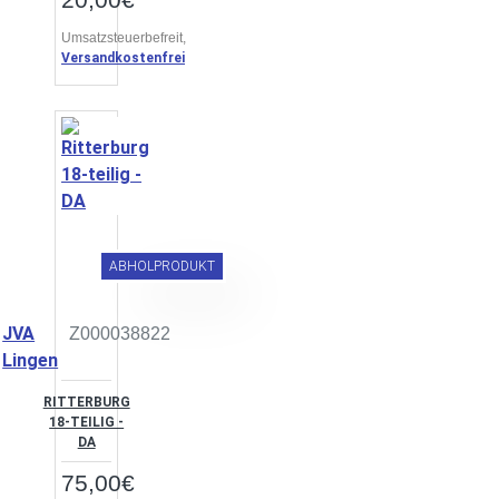
Umsatzsteuerbefreit,
Versandkostenfrei
ABHOLPRODUKT
JVA
Z000038822
Lingen
RITTERBURG
18-TEILIG -
DA
75,00€