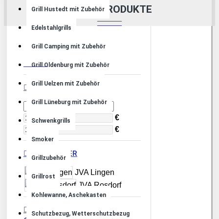
ABHOLPRODUKTE
Grill Hustedt mit Zubehör
Edelstahlgrills
Grill Camping mit Zubehör
FILTER
Löschen
Grill Oldenburg mit Zubehör
Grill Uelzen mit Zubehör
PREIS
Grill Lüneburg mit Zubehör
€
Schwenkgrills
€
Smoker
HERSTELLER
Grillzubehör
JVA Lingen
Grillrost
JVA Rosdorf
Kohlewanne, Aschekasten
EIGENSCHAFTEN >
Schutzbezug, Wetterschutzbezug