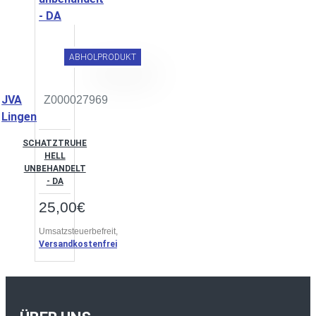
ABHOLPRODUKT
JVA
Z000027969
Lingen
SCHATZTRUHE
HELL
UNBEHANDELT
- DA
25,00€
Umsatzsteuerbefreit,
Versandkostenfrei