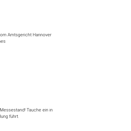
 vom Amtsgericht Hannover
nes
em Messestand! Tauche ein in
ung führt.