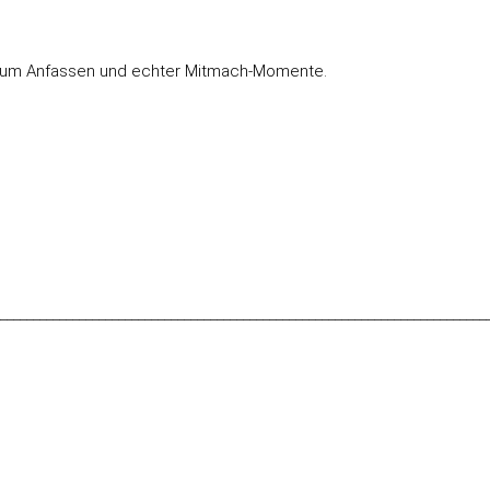
ik zum Anfassen und echter Mitmach-Momente.
__________________________________________________________________________