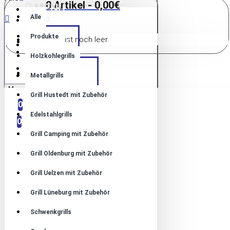
0 Artikel - 0,00€
MENU
Alle
KONTAKT
Produkte
Warenkorb ist noch leer
HOME
ANMELDUNG
ANMELDUNG
Holzkohlegrills
REGISTRIEREN
PRODUKTE
REGISTRIEREN
Metallgrills
Menu
Grill Hustedt mit Zubehör
VERGLEICHEN
0
0
Edelstahlgrills
0
Grill Camping mit Zubehör
Grill Oldenburg mit Zubehör
Grill Uelzen mit Zubehör
Grill Lüneburg mit Zubehör
Schwenkgrills