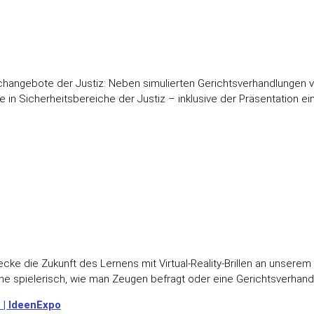
changebote der Justiz: Neben simulierten Gerichtsverhandlungen
ke in Sicherheitsbereiche der Justiz – inklusive der Präsentation ei
ntdecke die Zukunft des Lernens mit Virtual-Reality-Brillen an unser
e spielerisch, wie man Zeugen befragt oder eine Gerichtsverhandl
z | IdeenExpo