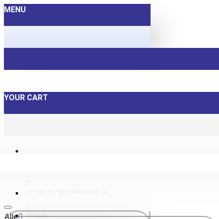
MENU
YOUR CART
HOTLINE TEL. 05141/7545-0 ODER -19
ÜBER UNS
Alle