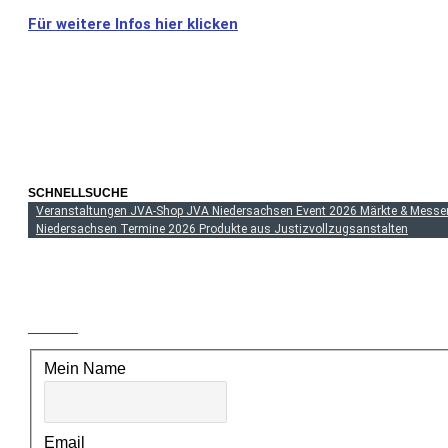
Für weitere Infos hier klicken
SCHNELLSUCHE
Veranstaltungen JVA‑Shop JVA Niedersachsen Event 2026 Märkte & Messen 
Niedersachsen Termine 2026 Produkte aus Justizvollzugsanstalten
HINTERLASSE EINE ANTWORT
Mein Name
Email