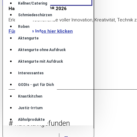
Kellner/Catering
Hannover 15.–16.08.2026
Schmiedeschürzen
Erlebe ein Wochenende voller Innovation, Kreativität, Techn
Roben
Für weitere Infos hier klicken
Aktengurte
Aktengurte ohne Aufdruck
Aktengurte mit Aufdruck
Interessantes
GODIs - gut für Dich
______________________________________________________________________
Knastkitchen
Justiz-Irrtum
Abholprodukte
# hat stattgefunden