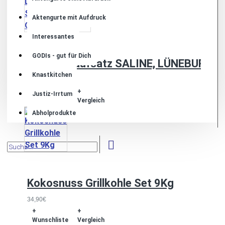
Aktengurte mit Aufdruck
Interessantes
GODIs - gut für Dich
Spießgrillaufsatz SALINE, LÜNEBURG,
Knastkitchen
230,00€
+
+
Justiz-Irrtum
Wunschliste
Vergleich
Abholprodukte
Kokosnuss Grillkohle Set 9Kg
34,90€
+
+
Wunschliste
Vergleich