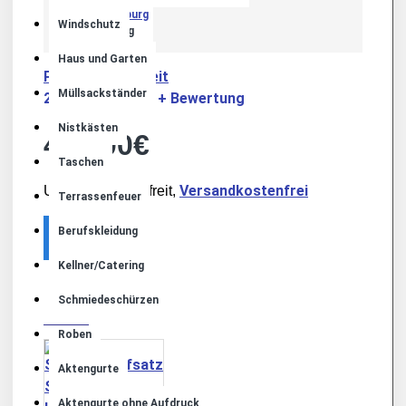
Windschutz
JVA Oldenburg
Haus und Garten
Produktsicherheit
Müllsackständer
2 Bewertungen
+ Bewertung
-
Nistkästen
499,00€
Taschen
Versandkostenfrei
Umsatzsteuerbefreit,
Terrassenfeuer
Berufskleidung
Kellner/Catering
MEHR VON DIESER MARKE
Schmiedeschürzen
Roben
Aktengurte
Aktengurte ohne Aufdruck