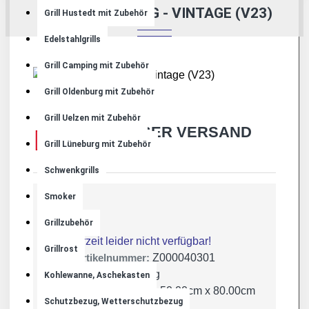
GRILL OLDENBURG - VINTAGE (V23)
Grill Hustedt mit Zubehör
Edelstahlgrills
Grill Camping mit Zubehör
Grill Oldenburg mit Zubehör
Grill Uelzen mit Zubehör
KOSTENLOSER VERSAND
Grill Lüneburg mit Zubehör
Schwenkgrills
Smoker
Grillzubehör
Lager:
Derzeit leider nicht verfügbar!
Grillrost
Artikelnummer:
Z000040301
Gewicht:
23.00kg
Kohlewanne, Aschekasten
Maße:
80.00cm x 50.00cm x 80.00cm
Schutzbezug, Wetterschutzbezug