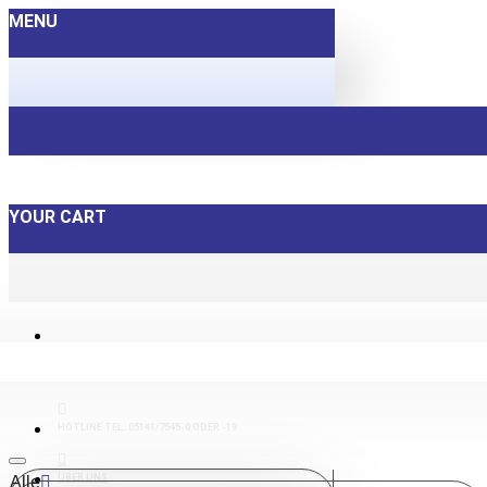
MENU
YOUR CART
HOTLINE TEL. 05141/7545-0 ODER -19
ÜBER UNS
Alle