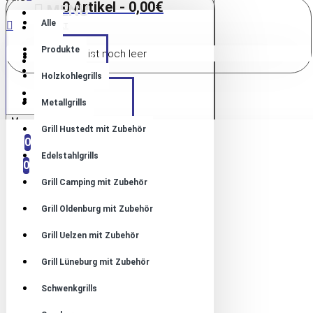
0 Artikel - 0,00€
MENU
Alle
KONTAKT
Produkte
Warenkorb ist noch leer
HOME
ANMELDUNG
ANMELDUNG
Holzkohlegrills
REGISTRIEREN
PRODUKTE
REGISTRIEREN
Metallgrills
Menu
Grill Hustedt mit Zubehör
VERGLEICHEN
0
0
Edelstahlgrills
0
Grill Camping mit Zubehör
Grill Oldenburg mit Zubehör
Grill Uelzen mit Zubehör
Grill Lüneburg mit Zubehör
Schwenkgrills