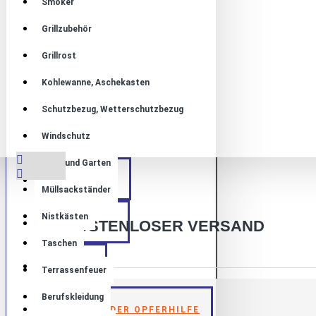
Smoker
Grillzubehör
Grillrost
Kohlewanne, Aschekasten
Schutzbezug, Wetterschutzbezug
Windschutz
Haus und Garten
ÜBER UNS
Müllsackständer
Nistkästen
KOSTENLOSER VERSAND
KONTAKT
Taschen
BLOG
Terrassenfeuer
Berufskleidung
AKTION DER OPFERHILFE