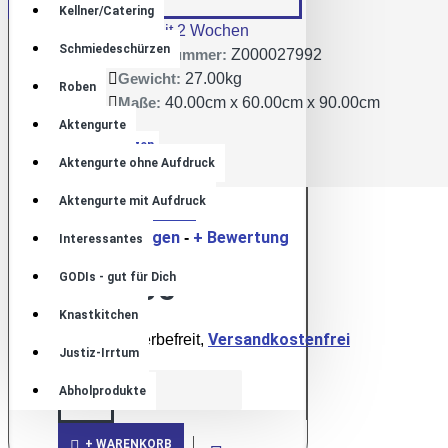
Lager:
Kellner/Catering
Lieferzeit 2 Wochen
Schmiedeschürzen
Artikelnummer:
Z000027992
Gewicht:
27.00kg
Roben
Maße:
40.00cm x 60.00cm x 90.00cm
Aktengurte
Aktengurte ohne Aufdruck
JVA Uelzen
Aktengurte mit Aufdruck
Produktsicherheit
46 Bewertungen
+ Bewertung
-
Interessantes
GODIs - gut für Dich
469,00€
Knastkitchen
Versandkostenfrei
Umsatzsteuerbefreit,
Justiz-Irrtum
Abholprodukte
+ WARENKORB