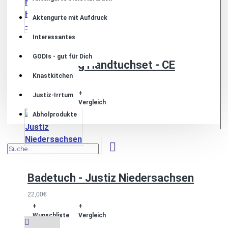
Aktengurte mit Aufdruck
Interessantes
GODIs - gut für Dich
Neuzugang Handtuchset - CE
Knastkitchen
24,90€
+
+
Justiz-Irrtum
Wunschliste
Vergleich
Abholprodukte
Badetuch - Justiz Niedersachsen
22,00€
+
+
Wunschliste
Vergleich