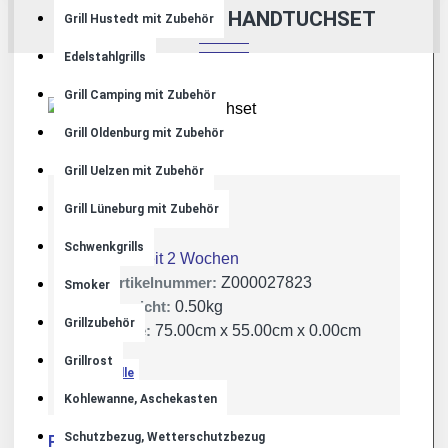
KÜCHENDIENST HANDTUCHSET
Grill Hustedt mit Zubehör
Edelstahlgrills
Grill Camping mit Zubehör
Grill Oldenburg mit Zubehör
Grill Uelzen mit Zubehör
Grill Lüneburg mit Zubehör
Lager:
Schwenkgrills
Lieferzeit 2 Wochen
Artikelnummer:
Z000027823
Smoker
Gewicht:
0.50kg
Grillzubehör
Maße:
75.00cm x 55.00cm x 0.00cm
Grillrost
JVA Celle
Kohlewanne, Aschekasten
Schutzbezug, Wetterschutzbezug
Produktsicherheit