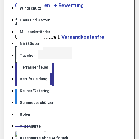
0 Bewertungen
+ Bewertung
-
Windschutz
24,90€
Haus und Garten
Müllsackständer
Versandkostenfrei
Umsatzsteuerbefreit,
Nistkästen
Taschen
Terrassenfeuer
+ WARENKORB
Berufskleidung
Kellner/Catering
Schmiedeschürzen
Roben
MEHR VON DIESER MARKE
Aktengurte
Aktengurte ohne Aufdruck