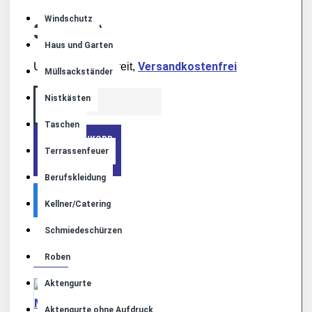
Windschutz
39,00€
Haus und Garten
Versandkostenfrei
Umsatzsteuerbefreit,
Müllsackständer
Nistkästen
Taschen
+ WARENKORB
Terrassenfeuer
Berufskleidung
Kellner/Catering
Schmiedeschürzen
MEHR VON DIESER MARKE
Roben
Aktengurte
Aktengurte ohne Aufdruck