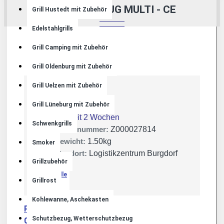
SCHUTZBEZUG MULTI - CE
Grill Hustedt mit Zubehör
Edelstahlgrills
Grill Camping mit Zubehör
Grill Oldenburg mit Zubehör
Grill Uelzen mit Zubehör
Grill Lüneburg mit Zubehör
Lager:
Lieferzeit 2 Wochen
Schwenkgrills
Artikelnummer:
Z000027814
Gewicht:
1.50kg
Smoker
Standort:
Logistikzentrum Burgdorf
Grillzubehör
Grillrost
JVA Celle
Kohlewanne, Aschekasten
Produktsicherheit
Schutzbezug, Wetterschutzbezug
0 Bewertungen
+ Bewertung
-