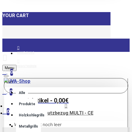
YOUR CART
ANMELDUNG
REGISTRIEREN
Menu
0
Alle
0
Alle
0 Artikel - 0,00€
Produkte
0
Schutzbezug MULTI - CE
Holzkohlegrills
Warenkorb ist noch leer
Metallgrills