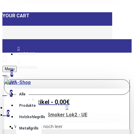
YOUR CART
ANMELDUNG
REGISTRIEREN
Menu
0
Alle
0
Alle
0 Artikel - 0,00€
Produkte
0
Smoker Lok2 - UE
Holzkohlegrills
Warenkorb ist noch leer
Metallgrills