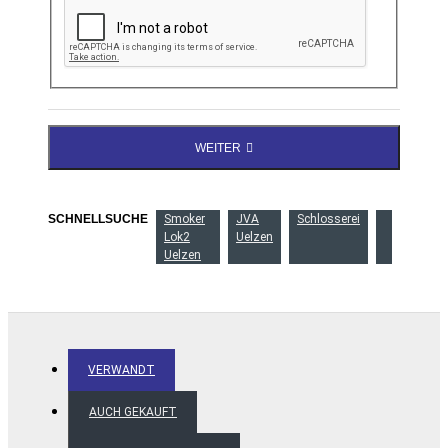
WEITER
SCHNELLSUCHE
Smoker
JVA
Schlosserei
Lok2
Uelzen
Uelzen
VERWANDT
AUCH GEKAUFT