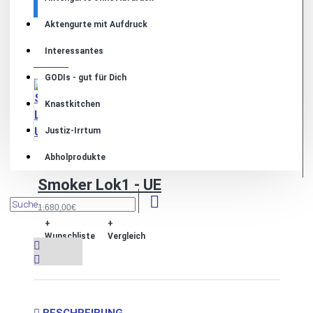
Aktengurte mit Aufdruck
MEHR VON DIESER MARKE
Interessantes
GODIs - gut für Dich
Knastkitchen
Justiz-Irrtum
Abholprodukte
Smoker Lok1 - UE
1.680,00€
+
+
Wunschliste
Vergleich