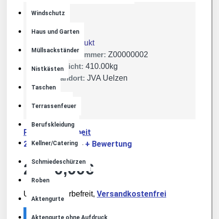
Windschutz
Lager:
Haus und Garten
Abholprodukt
Müllsackständer
Artikelnummer:
Z00000002
Gewicht:
410.00kg
Nistkästen
Standort:
JVA Uelzen
Taschen
Terrassenfeuer
JVA Uelzen
Berufskleidung
Produktsicherheit
2 Bewertungen
+ Bewertung
Kellner/Catering
-
Schmiedeschürzen
2.200,00€
Roben
Versandkostenfrei
Umsatzsteuerbefreit,
Aktengurte
Aktengurte ohne Aufdruck