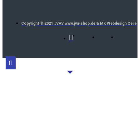
Copyright © 2021 JVAV www.jva-shop.de & MK Webdesign Celle