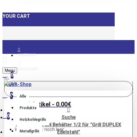
YOUR CART
ANMELDUNG
REGISTRIEREN
Menu
0
Alle
0
Alle
0 Artikel - 0,00€
Produkte
0
Suche
Holzkohlegrills
Ablagetisch GN Behälter 1/2 für "Grill DUPLEX
Warenkorb ist noch leer
Metallgrills
Edelstahl"