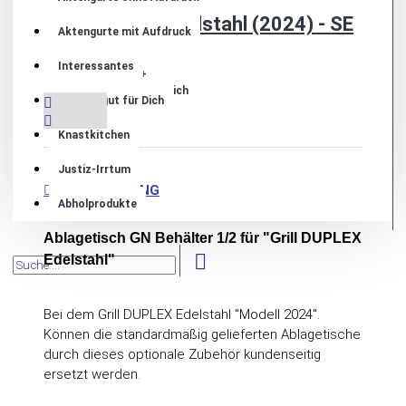
Grill DUPLEX Edelstahl (2024) - SE
Aktengurte mit Aufdruck
1.995,00€
Interessantes
+
+
Wunschliste
Vergleich
GODIs - gut für Dich
Knastkitchen
Justiz-Irrtum
BESCHREIBUNG
Abholprodukte
Ablagetisch GN Behälter 1/2 für "Grill DUPLEX
Edelstahl"
Bei dem Grill DUPLEX Edelstahl "Modell 2024".
Können die standardmäßig gelieferten Ablagetische
durch dieses optionale Zubehör kundenseitig
ersetzt werden.