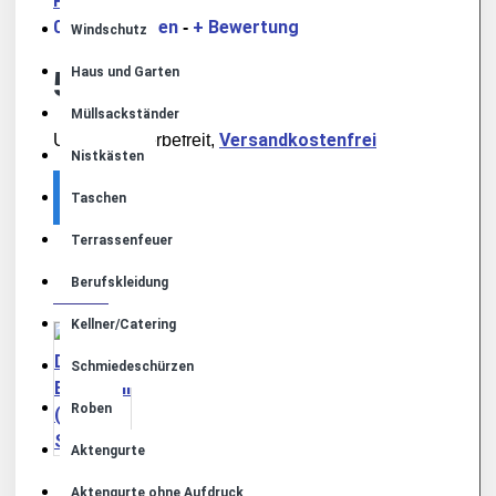
Produktsicherheit
0 Bewertungen
+ Bewertung
-
Windschutz
55,00€
Haus und Garten
Müllsackständer
Versandkostenfrei
Umsatzsteuerbefreit,
Nistkästen
Taschen
Terrassenfeuer
MEHR VON DIESER MARKE
Berufskleidung
Kellner/Catering
Schmiedeschürzen
Roben
Aktengurte
Aktengurte ohne Aufdruck