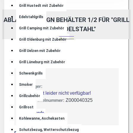
Grill Hustedt mit Zubehör
Edelstahlgrills
ABLAGETISCH GN BEHÄLTER 1/2 FÜR "GRILL
DUPLEX EDELSTAHL"
Grill Camping mit Zubehör
Grill Oldenburg mit Zubehör
Grill Uelzen mit Zubehör
Grill Lüneburg mit Zubehör
Schwenkgrills
Smoker
Lager:
Derzeit leider nicht verfügbar!
Grillzubehör
Artikelnummer:
Z000040325
Grillrost
JVA Sehnde
Kohlewanne, Aschekasten
Schutzbezug, Wetterschutzbezug