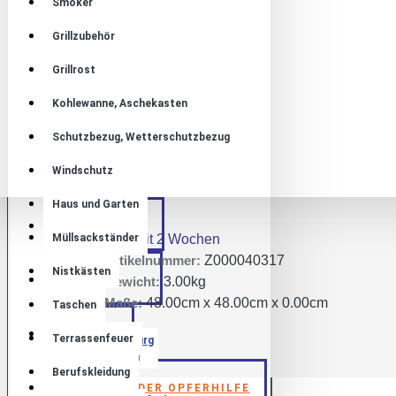
Smoker
Grillzubehör
Grillrost
KOSTENLOSER VERSAND
Kohlewanne, Aschekasten
Schutzbezug, Wetterschutzbezug
Windschutz
Haus und Garten
Lager:
ÜBER UNS
Müllsackständer
Lieferzeit 2 Wochen
Artikelnummer:
Z000040317
Nistkästen
KONTAKT
Gewicht:
3.00kg
Maße:
48.00cm x 48.00cm x 0.00cm
Taschen
BLOG
Terrassenfeuer
JVA Oldenburg
Berufskleidung
AKTION DER OPFERHILFE