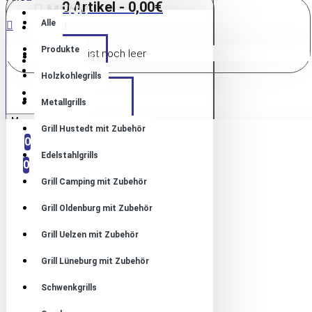
0 Artikel - 0,00€
MENU
Alle
KONTAKT
Produkte
Warenkorb ist noch leer
HOME
ANMELDUNG
ANMELDUNG
Holzkohlegrills
REGISTRIEREN
PRODUKTE
REGISTRIEREN
Metallgrills
Menu
Grill Hustedt mit Zubehör
VERGLEICHEN
0
0
Edelstahlgrills
0
Grill Camping mit Zubehör
Grill Oldenburg mit Zubehör
Grill Uelzen mit Zubehör
Grill Lüneburg mit Zubehör
Schwenkgrills