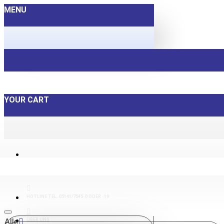
MENU
YOUR CART
HOTLINE TEL. 05141/7545-0 ODER -19
ÜBER UNS
Alle