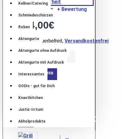
Produktsicherheit
Kellner/Catering
0 Bewertungen
+ Bewertung
-
Schmiedeschürzen
124,00€
Roben
Aktengurte
Versandkostenfrei
Umsatzsteuerbefreit,
Aktengurte ohne Aufdruck
Aktengurte mit Aufdruck
+ WARENKORB
Interessantes
GODIs - gut für Dich
Knastkitchen
Justiz-Irrtum
MEHR VON DIESER MARKE
Abholprodukte