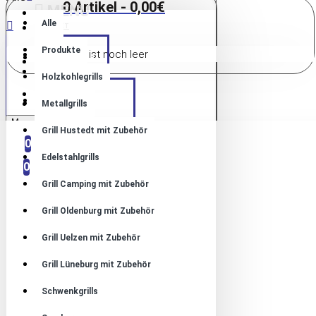
0 Artikel - 0,00€
MENU
Alle
KONTAKT
Produkte
Warenkorb ist noch leer
HOME
ANMELDUNG
ANMELDUNG
Holzkohlegrills
REGISTRIEREN
PRODUKTE
REGISTRIEREN
Metallgrills
Menu
Grill Hustedt mit Zubehör
VERGLEICHEN
0
0
Edelstahlgrills
0
Grill Camping mit Zubehör
Grill Oldenburg mit Zubehör
Grill Uelzen mit Zubehör
Grill Lüneburg mit Zubehör
Schwenkgrills