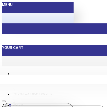
MENU
YOUR CART
HOTLINE TEL. 05141/7545-0 ODER -19
ÜBER UNS
Alle