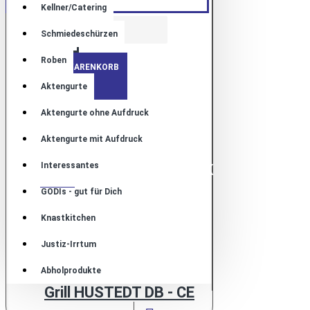
Kellner/Catering
Schmiedeschürzen
Roben
+ WARENKORB
Aktengurte
Aktengurte ohne Aufdruck
Aktengurte mit Aufdruck
Interessantes
MEHR VON DIESER MARKE
GODIs - gut für Dich
Knastkitchen
Justiz-Irrtum
Abholprodukte
Grill HUSTEDT DB - CE