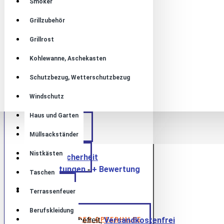
Smoker
Grillzubehör
Grillrost
Kohlewanne, Aschekasten
Lager:
Lieferzeit 2 Wochen
Schutzbezug, Wetterschutzbezug
Artikelnummer:
Z000027878
Windschutz
Gewicht:
2.00kg
Haus und Garten
ÜBER UNS
JVA Celle
Müllsackständer
Nistkästen
Produktsicherheit
KONTAKT
0 Bewertungen
+ Bewertung
-
Taschen
BLOG
49,00€
Terrassenfeuer
Berufskleidung
Versandkostenfrei
Umsatzsteuerbefreit,
AKTION DER OPFERHILFE