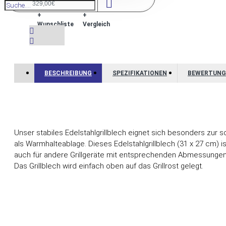
329,00€
+
+
Wunschliste
Vergleich
BESCHREIBUNG
SPEZIFIKATIONEN
BEWERTUNG
Unser stabiles Edelstahlgrillblech eignet sich besonders zur
als Warmhalteablage.
Dieses Edelstahlgrillblech (31 x 27 cm) 
auch für andere Grillgeräte mit entsprechenden Abmessungen
Das Grillblech wird einfach oben auf das Grillrost gelegt.