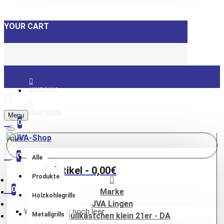
YOUR CART
ANMELDUNG
REGISTRIEREN
Menu
0
Alle
0
Alle
0 Artikel - 0,00€
Produkte
0
Marke
Holzkohlegrills
JVA Lingen
Warenkorb ist noch leer
Metallgrills
Globulikästchen klein 21er - DA