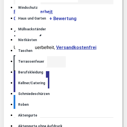
Windschutz
Produktsicherheit
0 Bewertungen
+ Bewertung
-
Haus und Garten
Müllsackständer
15,00€
Nistkästen
Versandkostenfrei
Umsatzsteuerbefreit,
Taschen
Terrassenfeuer
Berufskleidung
+ WARENKORB
Kellner/Catering
Schmiedeschürzen
Roben
Aktengurte
Aktengurte ohne Aufdruck