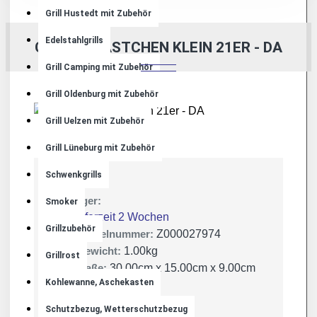
Grill Hustedt mit Zubehör
Edelstahlgrills
GLOBULIKÄSTCHEN KLEIN 21ER - DA
Grill Camping mit Zubehör
Grill Oldenburg mit Zubehör
Grill Uelzen mit Zubehör
Grill Lüneburg mit Zubehör
Schwenkgrills
Lager:
Smoker
Lieferzeit 2 Wochen
Grillzubehör
Artikelnummer:
Z000027974
Gewicht:
1.00kg
Grillrost
Maße:
30.00cm x 15.00cm x 9.00cm
Kohlewanne, Aschekasten
Schutzbezug, Wetterschutzbezug
JVA Lingen